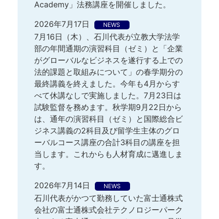
Academy」法務講座を開催しました。
2026年7月17日
NEWS
7月16日（木）、石川代表が立教大学法学
部の年間通期の演習科目（ゼミ）と「企業
がグローバルなビジネスを遂行する上での
法的課題と取組みについて」の春学期分の
最終講義を終えました。今年も4月からす
べて休講なしで実施しました。7月23日は
試験監督を務めます。秋学期9月22日から
は、通年の演習科目（ゼミ）と国際総合ビ
ジネス講義の2科目及び留学生主体のグロ
ーバルコース講座の合計3科目の講座を担
当します。これからも人材育成に邁進しま
す。
2026年7月14日
NEWS
石川代表がかつて勤務していた富士通株式
会社の富士通株式会社テクノロジーパーク