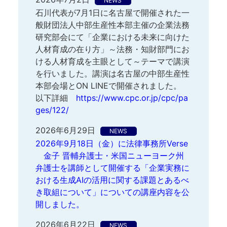
NEWS
石川代表が7月1日に名古屋で開催された一
般財団法人中部生産性本部主催の企業法務
研究部会にて「企業における未来に向けた
人材育成の在り方」～法務・知財部門にお
ける人材育成を主眼として～テーマで講演
を行いました。講演は名古屋の中部生産性
本部会場とON LINEで開催されました。
以下詳細
https://www.cpc.or.jp/cpc/pa
ges/122/
2026年6月29日
NEWS
2026年9月18日（金）に法律事務所Verse
金子 晋輔弁護士・米国ニューヨーク州
弁護士を講師として開催する「企業実務に
おける生成AIの活用に関する課題とあるべ
き取組について」についての講座内容を公
開しました。
2026年6月22日
NEWS