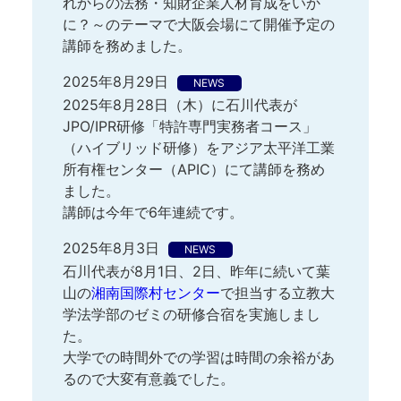
れからの法務・知財企業人材育成をいか
に？～のテーマで大阪会場にて開催予定の
講師を務めました。
2025年8月29日
NEWS
2025年8月28日（木）に石川代表が
JPO/IPR研修「特許専門実務者コース」
（ハイブリッド研修）をアジア太平洋工業
所有権センター（APIC）にて講師を務め
ました。
講師は今年で6年連続です。
2025年8月3日
NEWS
石川代表が8月1日、2日、昨年に続いて葉
山の
湘南国際村センター
で担当する立教大
学法学部のゼミの研修合宿を実施しまし
た。
大学での時間外での学習は時間の余裕があ
るので大変有意義でした。