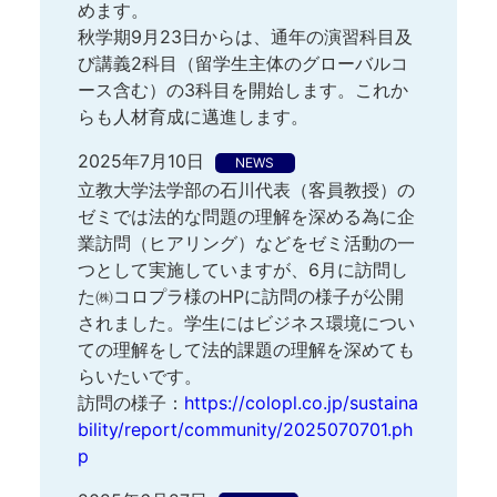
めます。
秋学期9月23日からは、通年の演習科目及
び講義2科目（留学生主体のグローバルコ
ース含む）の3科目を開始します。これか
らも人材育成に邁進します。
2025年7月10日
NEWS
立教大学法学部の石川代表（客員教授）の
ゼミでは法的な問題の理解を深める為に企
業訪問（ヒアリング）などをゼミ活動の一
つとして実施していますが、6月に訪問し
た㈱コロプラ様のHPに訪問の様子が公開
されました。学生にはビジネス環境につい
ての理解をして法的課題の理解を深めても
らいたいです。
訪問の様子：
https://colopl.co.jp/sustaina
bility/report/community/2025070701.ph
p