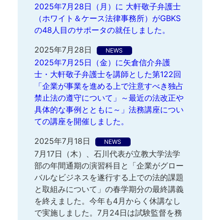
2025年7月28日（月）に 大軒敬子弁護士
（ホワイト＆ケース法律事務所）がGBKS
の48人目のサポータの就任しました。
2025年7月28日
NEWS
2025年7月25日（金）に矢倉信介弁護
士・大軒敬子弁護士を講師とした第122回
「企業が事業を進める上で注意すべき独占
禁止法の遵守について」～最近の法改正や
具体的な事例とともに～」法務講座につい
ての講座を開催しました。
2025年7月18日
NEWS
7月17日（木）、石川代表が立教大学法学
部の年間通期の演習科目と「企業がグロー
バルなビジネスを遂行する上での法的課題
と取組みについて」の春学期分の最終講義
を終えました。今年も4月からく休講なし
で実施しました。7月24日は試験監督を務