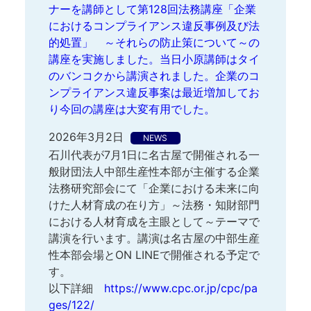
ナーを講師として第128回法務講座「企業
におけるコンプライアンス違反事例及び法
的処置」 ～それらの防止策について～の
講座を実施しました。当日小原講師はタイ
のバンコクから講演されました。企業のコ
ンプライアンス違反事案は最近増加してお
り今回の講座は大変有用でした。
2026年3月2日
NEWS
石川代表が7月1日に名古屋で開催される一
般財団法人中部生産性本部が主催する企業
法務研究部会にて「企業における未来に向
けた人材育成の在り方」～法務・知財部門
における人材育成を主眼として～テーマで
講演を行います。講演は名古屋の中部生産
性本部会場とON LINEで開催される予定で
す。
以下詳細
https://www.cpc.or.jp/cpc/pa
ges/122/