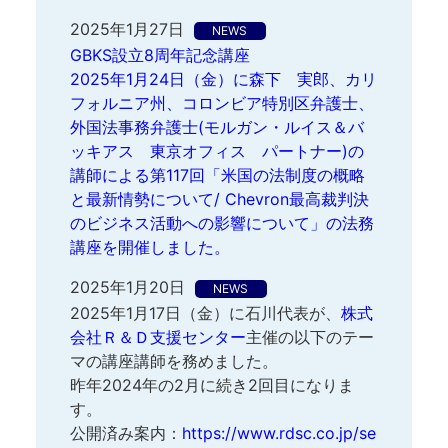
2025年1月27日
NEWS
GBKS設立8周年記念講座
2025年1月24日（金）に森下 実郎、カリ
フォルニア州、コロンビア特別区弁護士、
外国法事務弁護士(モルガン・ルイス＆バ
ッキアス 東京オフィス パートナー)の
講師による第117回「米国の法制度の概略
と最新情勢について/ Chevron最高裁判決
のビジネス活動への影響について」の法務
講座を開催しました。
2025年1月20日
NEWS
2025年1月17日（金）に石川代表が、
株式
会社Ｒ＆Ｄ支援センター
主催の以下のテー
マの講座講師を務めました。
昨年2024年の2月に続き2回目になりま
す。
公開済み案内：
https://www.rdsc.co.jp/se