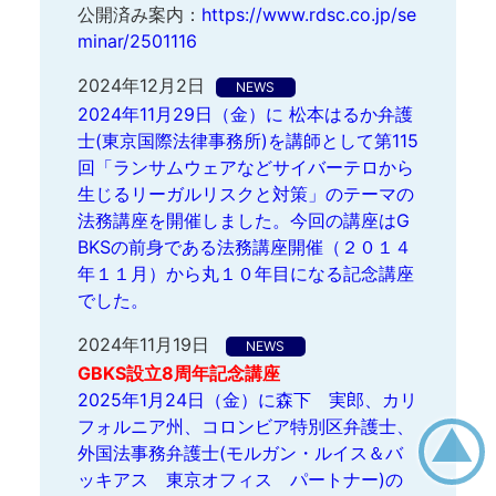
公開済み案内：
https://www.rdsc.co.jp/se
minar/2501116
2024年12月2日
NEWS
2024年11月29日（金）に 松本はるか弁護
士(東京国際法律事務所)を講師として第115
回「ランサムウェアなどサイバーテロから
生じるリーガルリスクと対策」のテーマの
法務講座を開催しました。今回の講座はG
BKSの前身である法務講座開催（２０１４
年１１月）から丸１０年目になる記念講座
でした。
2024年11月19日
NEWS
GBKS設立8周年記念講座
2025年1月24日（金）に森下 実郎、カリ
フォルニア州、コロンビア特別区弁護士、
▲
外国法事務弁護士(モルガン・ルイス＆バ
ッキアス 東京オフィス パートナー)の