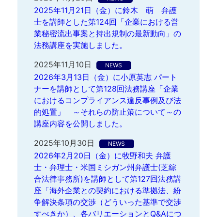
2025年11月21日（金）に鈴木 萌 弁護
士を講師とした第124回「企業における営
業秘密流出事案と持出規制の最新動向」の
法務講座を実施しました。
2025年11月10日
NEWS
2026年3月13日（金）に小原英志 パート
ナーを講師として第128回法務講座「企業
におけるコンプライアンス違反事例及び法
的処置」 ～それらの防止策について～の
講座内容を公開しました。
2025年10月30日
NEWS
2026年2月20日（金）に牧野和夫 弁護
士・弁理士・米国ミシガン州弁護士(芝綜
合法律事務所)を講師として第127回法務講
座「海外企業との契約における準拠法、紛
争解決条項の交渉（どういった基準で交渉
すべきか）、各バリエーションとQ&Aにつ