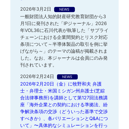
2026年3月2日
NEWS
一般財団法人知的財産研究教育財団から3
月1日に発刊された「IPジャーナル」2026
年VOL36に石川代表が執筆した「サプライ
チェーンにおける企業間契約とリスク対応
条項について～半導体製品の取引を例に挙
げながら～」のテーマの論稿が掲載されま
した。なお、本ジャーナルは会員にのみ発
刊されています。
2026年2月24日
NEWS
2026年2月20日（金）に牧野和夫 弁護
士・弁理士・米国ミシガン州弁護士(芝綜
合法律事務所)を講師として第127回法務講
座「海外企業との契約における準拠法、紛
争解決条項の交渉（どういった基準で交渉
すべきか）、各バリエーションとQ&Aにつ
いて」〜具体的なシミュレーションを行っ